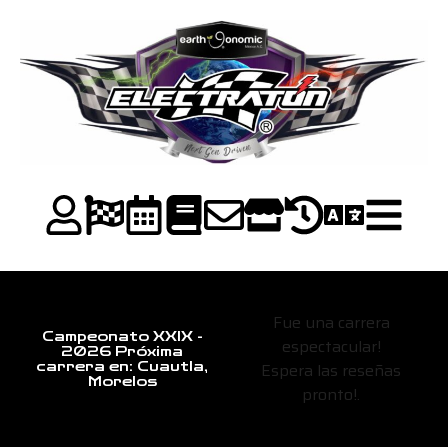
Fue una carrera
Campeonato XXIX -
espectacular!
2026 Próxima
Espera las reseñas
carrera en: Cuautla,
Morelos
pronto!.