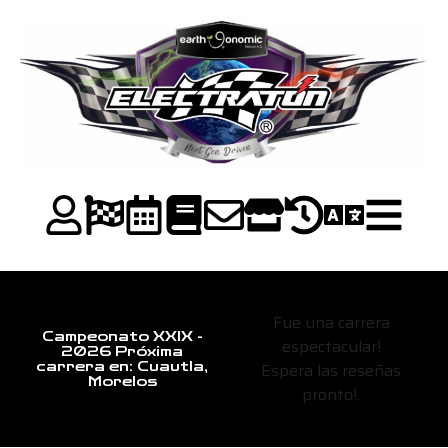
Fue una carrera
Campeonato XXIX -
espectacular!
2026 Próxima
Espera las reseñas
carrera en: Cuautla,
Morelos
pronto!.