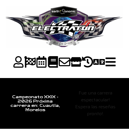
Fue una carrera
Campeonato XXIX -
espectacular!
2026 Próxima
Espera las reseñas
carrera en: Cuautla,
Morelos
pronto!.