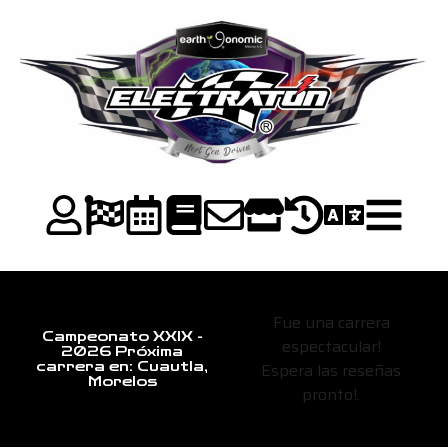
Fue una carrera
Campeonato XXIX -
espectacular!
2026 Próxima
Espera las reseñas
carrera en: Cuautla,
Morelos
pronto!.